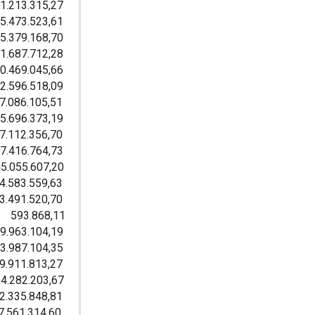
3.315,27
3.523,61
9.168,70
7.712,28
9.045,66
6.518,09
.105,51
6.373,19
.356,70
6.764,73
55.607,20
.559,63
.520,70
868,11
3.104,19
7.104,35
.813,27
82.203,67
.848,81
561.314,60