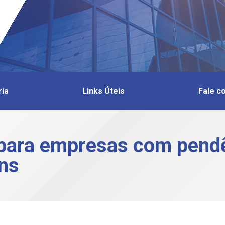
ria
Links Úteis
Fale c
 para empresas com pendê
ns