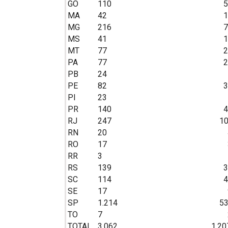
GO
110
51.21
MA
42
15.47
MG
216
75.37
MS
41
11.68
MT
77
20.46
PA
77
22.59
PB
24
7.086
PE
82
35.69
PI
23
7.112
PR
140
47.41
RJ
247
105.0
RN
20
4.583
RO
17
3.491
RR
3
593.
RS
139
39.96
SC
114
43.98
SE
17
9.911
SP
1.214
534.2
TO
7
2.335
TOTAL
3.062
1.207.