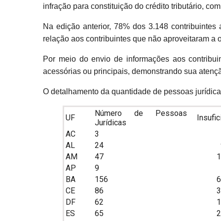
infração para constituição do crédito tributário, co
Na edição anterior, 78% dos 3.148 contribuintes 
relação aos contribuintes que não aproveitaram a o
Por meio do envio de informações aos contribuin
acessórias ou principais, demonstrando sua atenção
O detalhamento da quantidade de pessoas jurídica
Número de Pessoas
UF
Insufici
Jurídicas
AC
3
1.607
AL
24
9.296
AM
47
16.27
AP
9
5.280
BA
156
60.45
CE
86
30.83
DF
62
19.99
ES
65
25.47