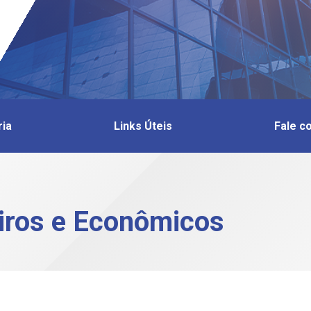
ria
Links Úteis
Fale c
iros e Econômicos