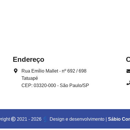
Endereço
C
Rua Emílio Mallet - nº 692 / 698
Tatuapé
CEP: 03320-000 - São Paulo/SP
right
2021 - 2026
Design e desenvolvimento
|
Sábio Con