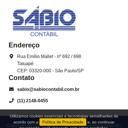
Endereço
Rua Emílio Mallet - nº 692 / 698
Tatuapé
CEP: 03320-000 - São Paulo/SP
Contato
sabio@sabiocontabil.com.br
(11) 2148-0455
Utilizamos cookies essenciais e tecnologias semelhantes de
acordo com a
Política de Privacidade
e, ao continuar
Copyright
2021 - 2026
Design e desenvolvimento
|