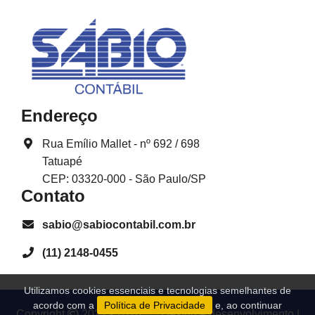
Endereço
Rua Emílio Mallet - nº 692 / 698
Tatuapé
CEP: 03320-000 - São Paulo/SP
Contato
sabio@sabiocontabil.com.br
(11) 2148-0455
Utilizamos cookies essenciais e tecnologias semelhantes de
acordo com a
Política de Privacidade
e, ao continuar
Copyright
2021 - 2026
Design e desenvolvimento
|