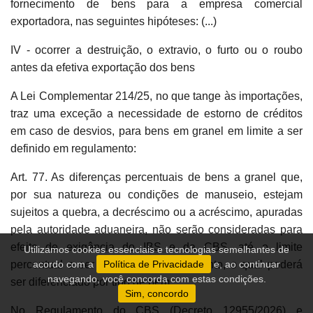
fornecimento de bens para a empresa comercial
exportadora, nas seguintes hipóteses: (...)
IV - ocorrer a destruição, o extravio, o furto ou o roubo
antes da efetiva exportação dos bens
A Lei Complementar 214/25, no que tange às importações,
traz uma exceção a necessidade de estorno de créditos
em caso de desvios, para bens em granel em limite a ser
definido em regulamento:
Art. 77. As diferenças percentuais de bens a granel que,
por sua natureza ou condições de manuseio, estejam
sujeitos a quebra, a decréscimo ou a acréscimo, apuradas
pela autoridade aduaneira, não serão consideradas para
efeito de exigência do IBS e da CBS, até o limite
Utilizamos cookies essenciais e tecnologias semelhantes de
percentual a ser definido no regulamento, o qual poderá
acordo com a
Política de Privacidade
e, ao continuar
navegando, você concorda com estas condições.
ser diferenciado por tipo de bem.
Sim, concordo
No Regulamento do CBS (Decreto 12955/2026) e