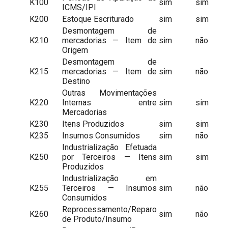
K100
sim
sim
ICMS/IPI
K200
Estoque Escriturado
sim
sim
Desmontagem de
K210
mercadorias — Item de
sim
não
Origem
Desmontagem de
K215
mercadorias — Item de
sim
não
Destino
Outras Movimentações
K220
Internas entre
sim
sim
Mercadorias
K230
Itens Produzidos
sim
sim
K235
Insumos Consumidos
sim
não
Industrialização Efetuada
K250
por Terceiros — Itens
sim
sim
Produzidos
Industrialização em
K255
Terceiros — Insumos
sim
não
Consumidos
Reprocessamento/Reparo
K260
sim
não
de Produto/Insumo