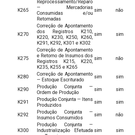
Reprocessamento/Reparo
— Mercadorias
K265
sim
não
Consumidas e/ou
Retomadas
Correção de Apontamento
dos Registros K210,
K270
sim
sim
K220, K230, K250, K260,
K291, K292, K301 e K302
Correção de Apontamento
e Retorno de Insumos dos
K275
sim
não
Registros K215, K220,
K235, K255 e K265
Correção de Apontamento
K280
sim
sim
— Estoque Escriturado
Produção Conjunta —
K290
sim
sim
Ordem de Produção
Produção Conjunta — Itens
K291
sim
sim
Produzidos
Produção Conjunta —
K292
sim
não
Insumos Consumidos
Produção Conjunta —
K300
Industrialização Efetuada
sim
sim